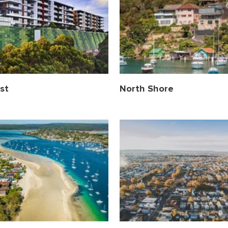
st
North Shore