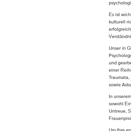
psychologi
Es ist wic
kulturell r
erfolgreic
Verständni
Unser in G
Psychologe
und gearbe
einer Reih
Traumata, 
sowie Adop
In unserem
sowohl Ein
Untreue, S
Frauenpro
Um Ihre er