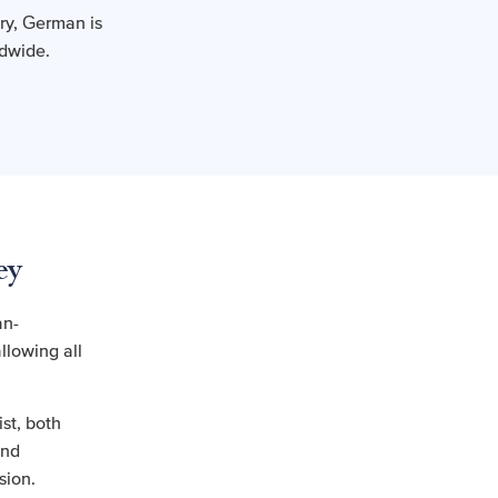
ry, German is
ldwide.
ey
an-
llowing all
ist, both
and
sion.