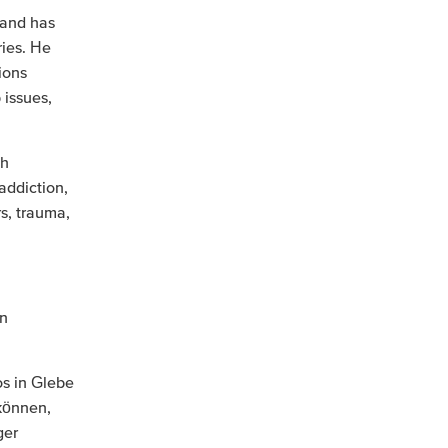
 and has
ies. He
ions
 issues,
th
addiction,
s, trauma,
en
os in Glebe
können,
ger