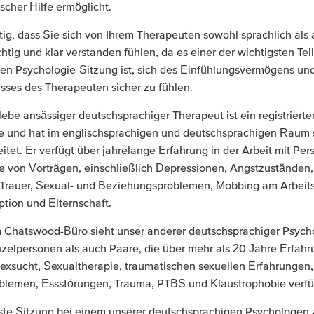
scher Hilfe ermöglicht.
htig, dass Sie sich von Ihrem Therapeuten sowohl sprachlich als
ichtig und klar verstanden fühlen, da es einer der wichtigsten Tei
hen Psychologie-Sitzung ist, sich des Einfühlungsvermögens un
sses des Therapeuten sicher zu fühlen.
lebe ansässiger deutschsprachiger Therapeut ist ein registrierte
 und hat im englischsprachigen und deutschsprachigen Raum s
itet. Er verfügt über jahrelange Erfahrung in der Arbeit mit Per
e von Vorträgen, einschließlich Depressionen, Angstzuständen,
Trauer, Sexual- und Beziehungsproblemen, Mobbing am Arbeits
tion und Elternschaft.
 Chatswood-Büro sieht unser anderer deutschsprachiger Psych
zelpersonen als auch Paare, die über mehr als 20 Jahre Erfahr
exsucht, Sexualtherapie, traumatischen sexuellen Erfahrungen,
blemen, Essstörungen, Trauma, PTBS und Klaustrophobie verf
ste Sitzung bei einem unserer deutschsprachigen Psychologen