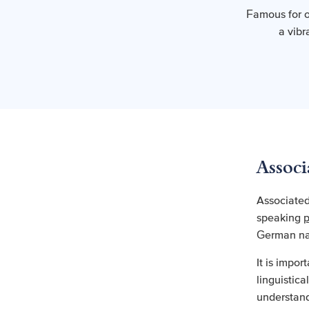
Famous for o
a vibr
Associ
Associated
speaking
p
German nat
It is impor
linguistica
understand