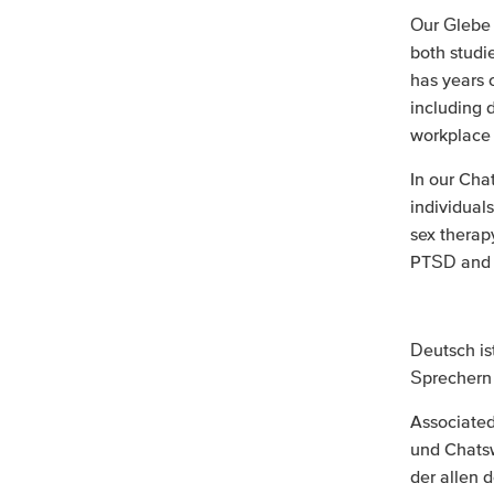
Our Glebe 
both studi
has years 
including d
workplace 
In our Cha
individuals
sex therap
PTSD and 
Deutsch is
Sprechern 
Associated
und Chats
der allen 