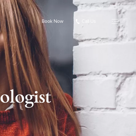
Book Now
Call Us
logist