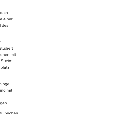
 auch
le einer
d des
r
tudiert
sonen mit
 Sucht,
platz
ologe
ung mit
ügen.
 zu buchen,