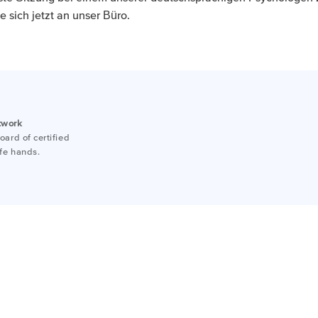
 sich jetzt an unser Büro.
twork
ard of certified
afe hands.